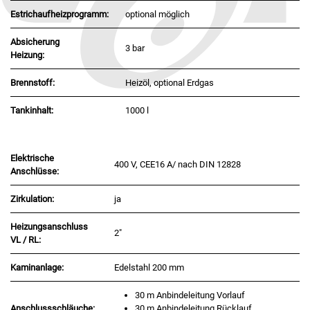
Estrichaufheizprogramm:
optional möglich
Absicherung
3 bar
Heizung:
Brennstoff:
Heizöl, optional Erdgas
Tankinhalt:
1000 l
Elektrische
400 V, CEE16 A/ nach DIN 12828
Anschlüsse:
Zirkulation:
ja
Heizungsanschluss
2"
VL / RL:
Kaminanlage:
Edelstahl 200 mm
30 m Anbindeleitung Vorlauf
Anschlussschläuche:
30 m Anbindeleitung Rücklauf