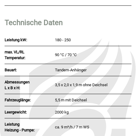
Technische Daten
Leistung kW:
180 - 250
max. VL/RL
90 °C / 70 °C
Temperatur:
Bauart:
Tandem-Anhänger
Abmessungen
3,5 x 2,0 x 1,9 m ohne Deichsel
L x B x H:
Fahrzeuglänge:
5,5 m mit Deichsel
Leergewicht:
2000 kg
Leistung
ca. 9 m³/h / 7 m WS
Heizung - Pumpe: